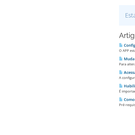
Est
Arti
Config
O APP está
Mudar
Para alter
Acess
A configu
Habili
É importan
Como 
Pré-requis