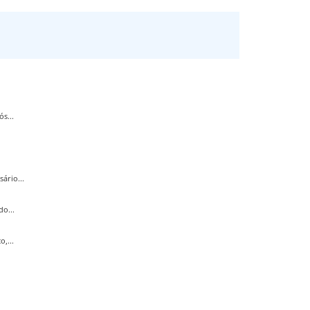
s...
ário...
o...
,...