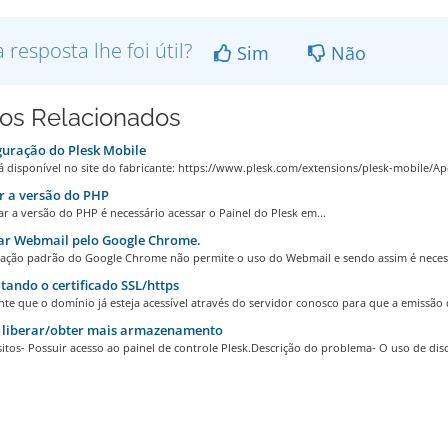
a resposta lhe foi útil?
Sim
Não
gos Relacionados
uração do Plesk Mobile
 disponível no site do fabricante: https://www.plesk.com/extensions/plesk-mobile/Apó
 a versão do PHP
ar a versão do PHP é necessário acessar o Painel do Plesk em...
ar Webmail pelo Google Chrome.
ração padrão do Google Chrome não permite o uso do Webmail e sendo assim é necess
tando o certificado SSL/https
te que o domínio já esteja acessível através do servidor conosco para que a emissão d
liberar/obter mais armazenamento
itos- Possuir acesso ao painel de controle Plesk.Descrição do problema- O uso de disco