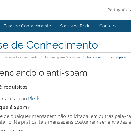
Português
Base de Conhecimento
Status da Rede
Contato
se de Conhecimento
Base de Conhecimento
Hospedagens Windows
Gerenciando o anti-spam
enciando o anti-spam
é-requisitos
uir acesso ao
Plesk
.
 que é Spam?
se de qualquer mensagem não solicitada, em outras palavr
atário. Na prática, tais mensagens costumam ser enviadas a
anti-spam