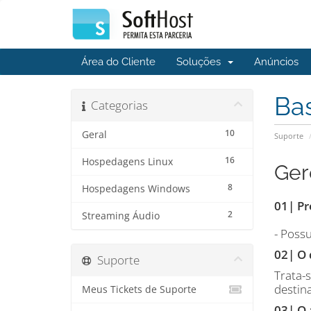
Área do Cliente
Soluções
Anúncios
Ba
Categorias
10
Geral
Suporte
16
Hospedagens Linux
Ger
8
Hospedagens Windows
01| Pr
2
Streaming Áudio
- Poss
02| O
Suporte
Trata-
destin
Meus Tickets de Suporte
03| O 