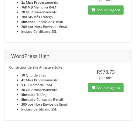
2x Mais
Processamento
768 MB
Memória RAM
Assinar agora
20 GB
Armazenamento
200 GB/Mês
Tráfego
Ilimitado
Contas de E-mail
200 por Hora
Envios de Email
Incluso
Certificado SSL
WordPress High
Construtor de Site Arraste e Solte
R$78,73
10
Qnt. de Sites
por mês
4x Mais
Processamento
1 GB
Memória RAM
Assinar agora
30 GB
Armazenamento
Ilimitado
Tráfego
Ilimitado
Contas de E-mail
300 por Hora
Envios de Email
Incluso
Certificado SSL