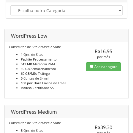
WordPress Low
Construtor de Site Arraste e Solte
R$16,95
1
Qnt. de Sites
por mês
Padrão
Processamento
512 MB
Memória RAM
Assinar agora
10 GB
Armazenamento
60 GB/Mês
Tráfego
5
Contas de E-mail
100 por Hora
Envios de Email
Incluso
Certificado SSL
WordPress Medium
Construtor de Site Arraste e Solte
R$39,30
5
Qnt. de Sites
por mês