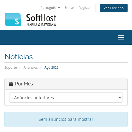
Português
Entrar
Registar
Ver Carrinho
Alter
nave
Notícias
Suporte
Anúncios
Ago 2026
Por Mês
Sem anúncios para mostrar