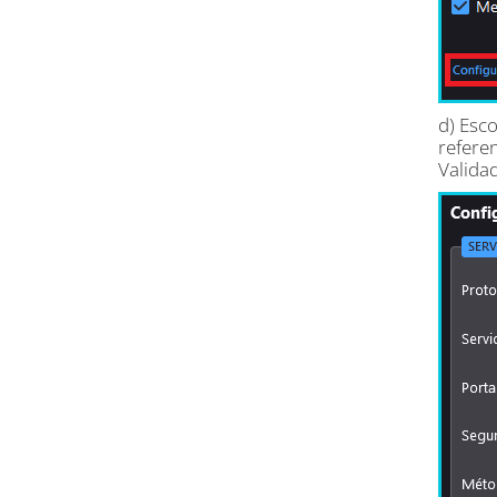
d) Esc
refere
Validad