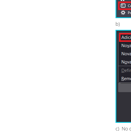
b)
c) No 