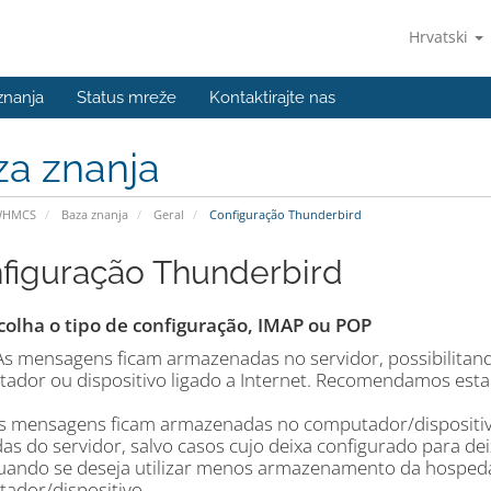
Hrvatski
znanja
Status mreže
Kontaktirajte nas
za znanja
WHMCS
Baza znanja
Geral
Configuração Thunderbird
figuração Thunderbird
colha o tipo de configuração, IMAP ou POP
As mensagens ficam armazenadas no servidor, possibilitand
ador ou dispositivo ligado a Internet. Recomendamos esta
s mensagens ficam armazenadas no computador/dispositivo 
as do servidor, salvo casos cujo deixa configurado para d
uando se deseja utilizar menos armazenamento da hosped
ador/dispositivo.