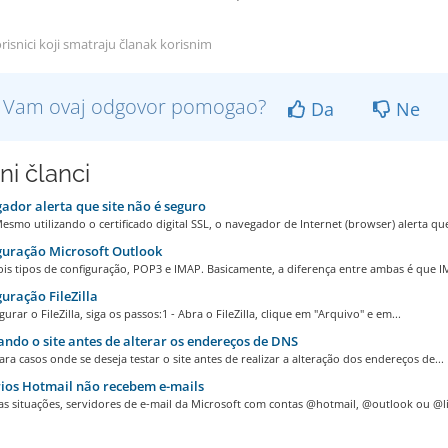
risnici koji smatraju članak korisnim
li Vam ovaj odgovor pomogao?
Da
Ne
ni članci
dor alerta que site não é seguro
smo utilizando o certificado digital SSL, o navegador de Internet (browser) alerta que
uração Microsoft Outlook
is tipos de configuração, POP3 e IMAP. Basicamente, a diferença entre ambas é que IM
uração FileZilla
gurar o FileZilla, siga os passos:1 - Abra o FileZilla, clique em "Arquivo" e em...
ndo o site antes de alterar os endereços de DNS
para casos onde se deseja testar o site antes de realizar a alteração dos endereços de...
ios Hotmail não recebem e-mails
s situações, servidores de e-mail da Microsoft com contas @hotmail, @outlook ou @liv