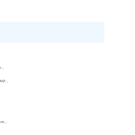
...
AP...
e...