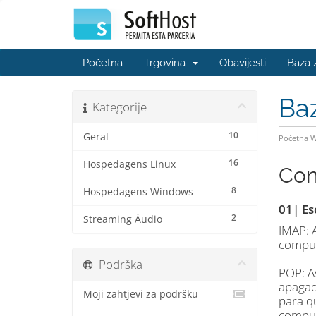
Početna
Trgovina
Obavijesti
Baza 
Ba
Kategorije
10
Geral
Početna 
16
Hospedagens Linux
Con
8
Hospedagens Windows
01| Es
2
Streaming Áudio
IMAP: 
comput
Podrška
POP: A
apagad
Moji zahtjevi za podršku
para q
comput