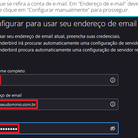
ue se refira a conta de e-mail. Em "Endereço de e-mail" de
e clique em "Configurar manualmente" para prosseguir.