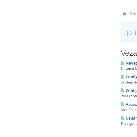
43 Ko
Je 
Veza
Navega
Sintoma Me
Config
Existem do
Config
Para confi
Acessa
Dica útil 
Usuár
Em alguma