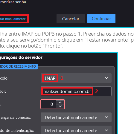
olha entre IMAP ou POP3 no passo 1. Preencha os dados no 
nte a seu serviço/domínio e clique em "Testar novamente" p
o, clique no botão "Pronto".