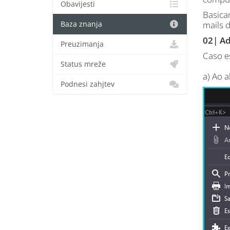
Obavijesti
Basica
mails d
Baza znanja
02| Ad
Preuzimanja
Caso e
Status mreže
a) Ao 
Podnesi zahjtev