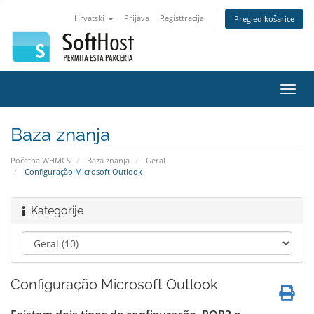
Hrvatski
Prijava
Registtracija
Pregled košarice
Preba
navig
Baza znanja
Početna WHMCS
Baza znanja
Geral
Configuração Microsoft Outlook
Kategorije
Configuração Microsoft Outlook