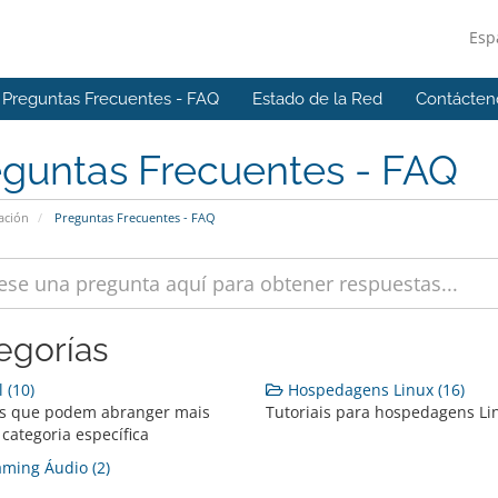
Esp
Preguntas Frecuentes - FAQ
Estado de la Red
Contácten
eguntas Frecuentes - FAQ
ación
Preguntas Frecuentes - FAQ
egorías
 (10)
Hospedagens Linux (16)
is que podem abranger mais
Tutoriais para hospedagens Li
categoria específica
ming Áudio (2)