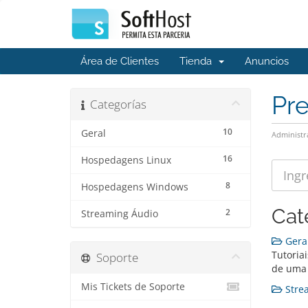
Área de Clientes
Tienda
Anuncios
Pr
Categorías
10
Geral
Administr
16
Hospedagens Linux
8
Hospedagens Windows
Cat
2
Streaming Áudio
Geral
Tutoria
Soporte
de uma 
Mis Tickets de Soporte
Strea