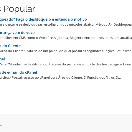
 Popular
queado? Faça o desbloqueio e entenda o motivo
ara checar e se desbloquear, escolha um dos métodos abaixo: Método A - Desbloquea
urança vem de você
m Sites em CMS como o WordPress, Joomla, Magento entre outros, possuem atualizaç
 do Cliente
Área do Cliente?Trata-se de um painel do qual possui as seguintes funções:- Atualizar..
nel
Panel?Mundialmente difundido, trata-se do painel de controle das hospedagens Linux,
s de e-mail do cPanel
uisitos- Possuir acesso ao cPanel ou a Área do Cliente. 2) Função dos filtros O...
s.