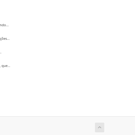
ndo...
ões...
.
 que...