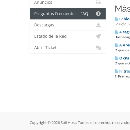
Anuncios
Más
Preguntas Frecuentes - FAQ
IP blo
Solução P
Descargas
A seg
Estado de la Red
Hospedage
A Área
Abrir Ticket
O que é a 
O cPa
O que é c
Filtro
1) Pré-req
Copyright © 2026 SoftHost. Todos los derechos reservado