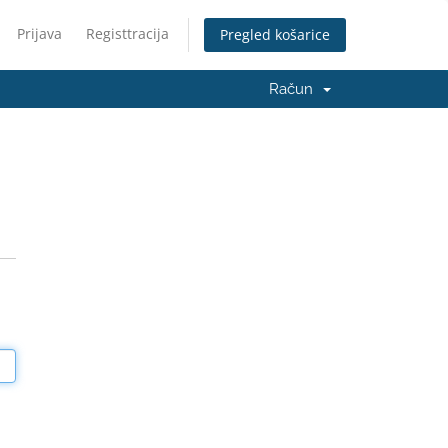
Prijava
Registtracija
Pregled košarice
Račun