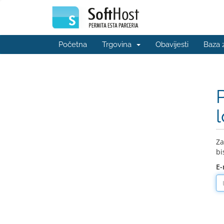
Početna
Trgovina
Obavijesti
Baza 
Za
bi
E-