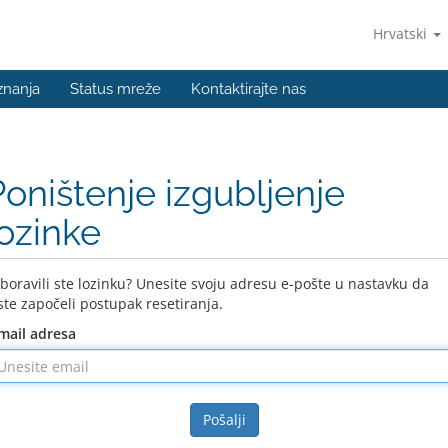
Hrvatski
znanja
Status mreže
Kontaktirajte nas
Poništenje izgubljenje
lozinke
boravili ste lozinku? Unesite svoju adresu e-pošte u nastavku da
ste započeli postupak resetiranja.
mail adresa
Pošalji