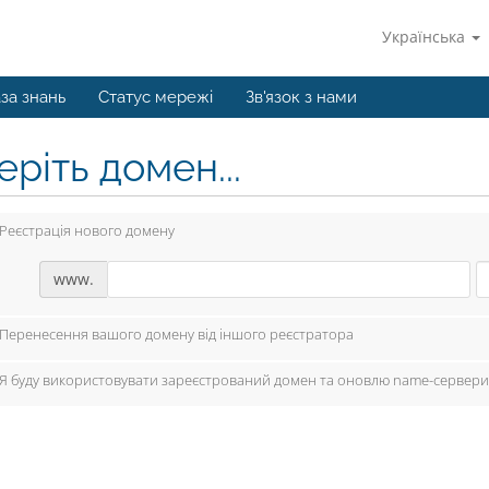
Українська
за знань
Статус мережі
Зв'язок з нами
ріть домен...
Реєстрація нового домену
www.
Перенесення вашого домену від іншого реєстратора
Я буду використовувати зареєстрований домен та оновлю name-сервери