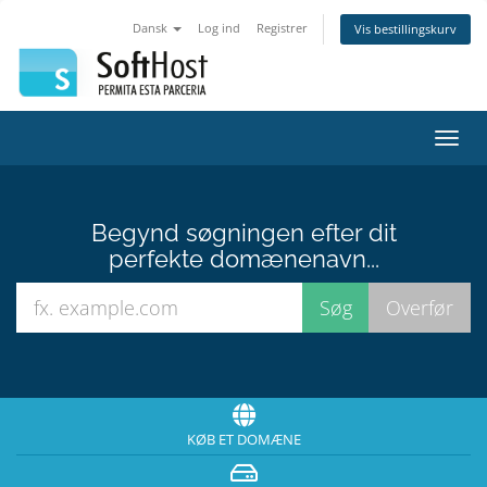
Dansk
Log ind
Registrer
Vis bestillingskurv
Skift
navig
Begynd søgningen efter dit
perfekte domænenavn...
KØB ET DOMÆNE