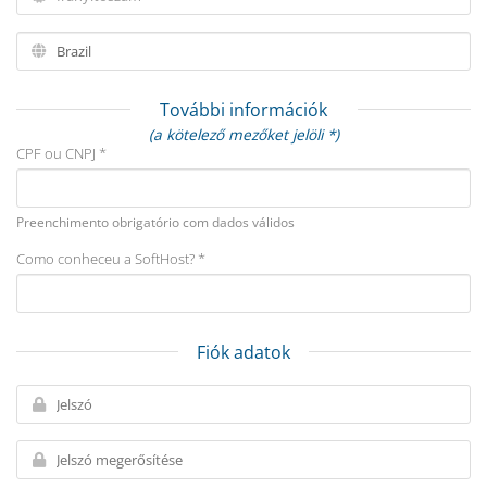
További információk
(a kötelező mezőket jelöli *)
CPF ou CNPJ *
Preenchimento obrigatório com dados válidos
Como conheceu a SoftHost? *
Fiók adatok