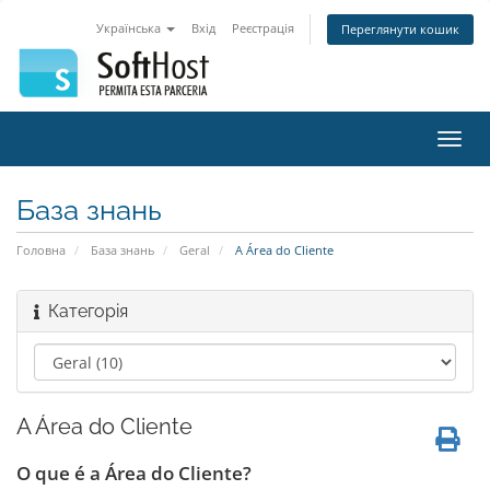
Українська
Вхід
Реєстрація
Переглянути кошик
Пере
наві
База знань
Головна
База знань
Geral
A Área do Cliente
Категорія
A Área do Cliente
O que é a Área do Cliente?