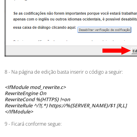
8 - Na página de edição basta inserir o código a seguir:
<IfModule mod_rewrite.c>
RewriteEngine On
RewriteCond %{HTTPS} !=on
RewriteRule ^/?(.*) https://%{SERVER_NAME}/$1 [R,L]
</IfModule>
9 - Ficará conforme segue: