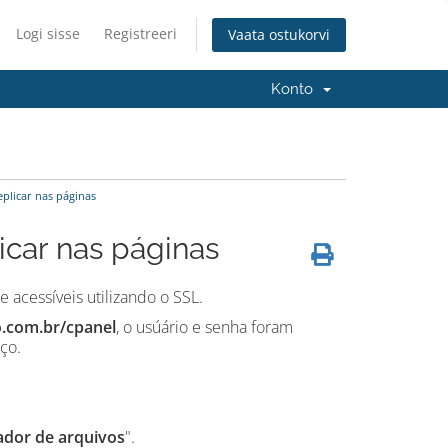
Logi sisse
Registreeri
Vaata ostukorvi
Konto
plicar nas páginas
car nas páginas
 acessíveis utilizando o SSL.
.com.br/cpanel
, o usúário e senha foram
ço.
ador de arquivos
".