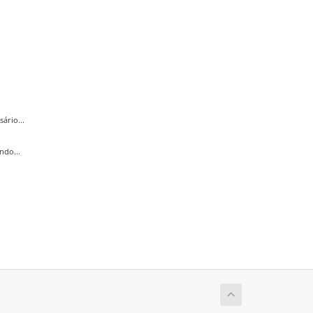
ário...
ndo...
.