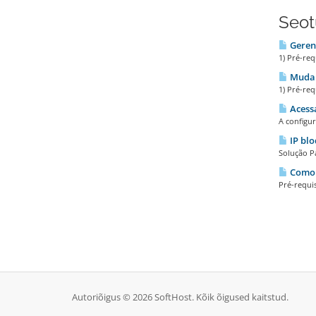
Seotu
Geren
1) Pré-req
Mudar
1) Pré-req
Acess
A configu
IP blo
Solução P
Como 
Pré-requis
Autoriõigus © 2026 SoftHost. Kõik õigused kaitstud.