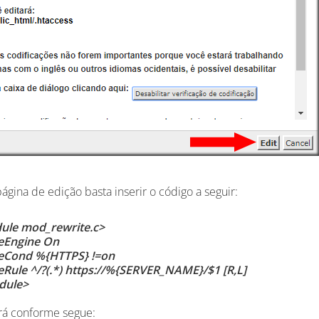
página de edição basta inserir o código a seguir:
ule mod_rewrite.c>
eEngine On
eCond %{HTTPS} !=on
eRule ^/?(.*) https://%{SERVER_NAME}/$1 [R,L]
dule>
ará conforme segue: