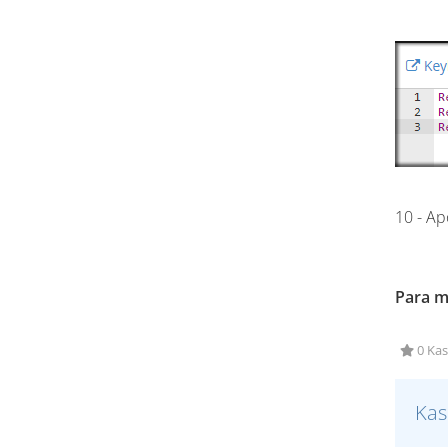
10 - Ap
Para m
0 Kas
Kas