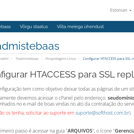
Estonian
ebaas
Võrgu staatus
Võta meiega ühendust
admistebaas
valeht
Teadmistebaas
Hospedagens Linux
Configurar HTACCESS para SSL re
figurar HTACCESS para SSL repli
nfiguração tem como objetivo deixar todas as páginas de um site
ramente devemos acessar o cPanel pelo endereço:
seudomínio
hados no e-mail de boas vindas no ato da contratação do servi
ão os tenha, solicitar ao suporte em
suporte@softhost.com.br)
.
rimeiro passo é acessar na guia "
ARQUIVOS
", o ícone "
Gerenci