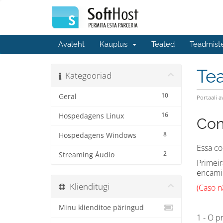
Avaleht
Kauplus
Teated
Teadmist
Te
Kategooriad
10
Geral
Portaali a
16
Hospedagens Linux
Con
8
Hospedagens Windows
Essa co
2
Streaming Áudio
Primei
encamin
Klienditugi
(Caso n
Minu klienditoe päringud
1 - O p