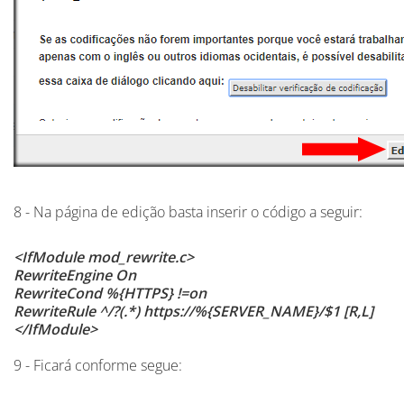
8 - Na página de edição basta inserir o código a seguir:
<IfModule mod_rewrite.c>
RewriteEngine On
RewriteCond %{HTTPS} !=on
RewriteRule ^/?(.*) https://%{SERVER_NAME}/$1 [R,L]
</IfModule>
9 - Ficará conforme segue: