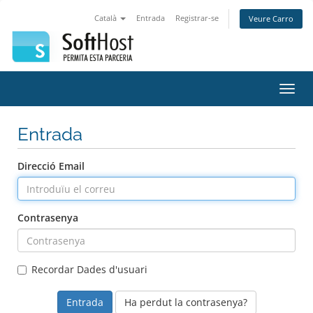
Català
Entrada
Registrar-se
Veure Carro
Canv
la
nave
Entrada
Direcció Email
Contrasenya
Recordar Dades d'usuari
Ha perdut la contrasenya?