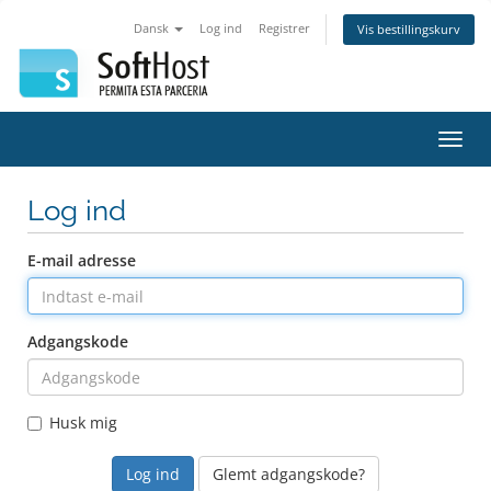
Dansk
Log ind
Registrer
Vis bestillingskurv
Skift
navig
Log ind
E-mail adresse
Adgangskode
Husk mig
Glemt adgangskode?