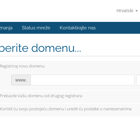
Hrvatski
znanja
Status mreže
Kontaktirajte nas
berite domenu...
Registriraj novu domenu
www.
Prebacite Vašu domenu od drugog registrara
Koristit ću svoju postojeću domenu i uredit ću podatke o nameserverima