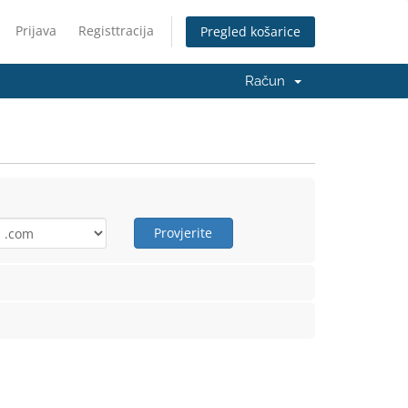
Prijava
Registtracija
Pregled košarice
Račun
Provjerite