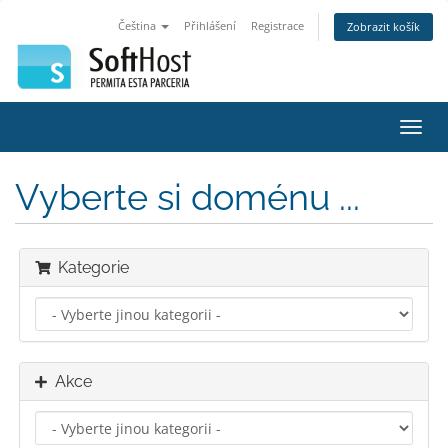
Čeština
Přihlášení
Registrace
Zobrazit košík
Přep
navig
Vyberte si doménu ...
Kategorie
Akce