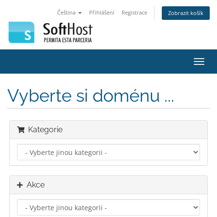
Čeština
Přihlášení
Registrace
Zobrazit košík
Přep
navig
Vyberte si doménu ...
Kategorie
Akce