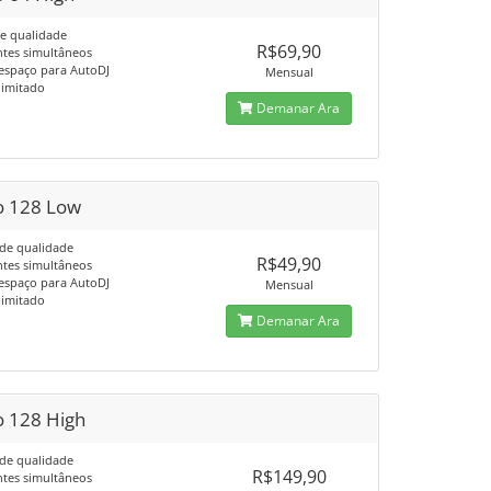
e qualidade
R$69,90
ntes simultâneos
espaço para AutoDJ
Mensual
limitado
Demanar Ara
o 128 Low
de qualidade
R$49,90
ntes simultâneos
espaço para AutoDJ
Mensual
limitado
Demanar Ara
o 128 High
de qualidade
R$149,90
ntes simultâneos