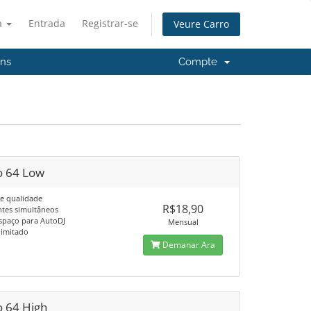
à
Entrada
Registrar-se
Veure Carro
'ns
Compte
o 64 Low
e qualidade
R$18,90
ntes simultâneos
spaço para AutoDJ
Mensual
limitado
Demanar Ara
o 64 High