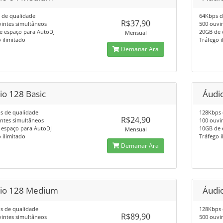
 de qualidade
64Kbps d
R$37,90
intes simultâneos
500 ouvi
e espaço para AutoDJ
20GB de 
Mensual
 ilimitado
Tráfego i
Demanar Ara
io 128 Basic
Áudi
s de qualidade
128Kbps 
R$24,90
ntes simultâneos
100 ouvi
 espaço para AutoDJ
10GB de 
Mensual
 ilimitado
Tráfego i
Demanar Ara
io 128 Medium
Áudi
s de qualidade
128Kbps 
R$89,90
intes simultâneos
500 ouvi