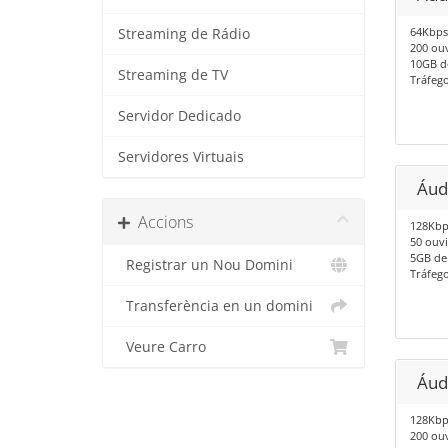
64Kbps
Streaming de Rádio
200 ouv
10GB d
Streaming de TV
Tráfego
Servidor Dedicado
Servidores Virtuais
Áud
Accions
128Kbp
50 ouvi
5GB de
Registrar un Nou Domini
Tráfego
Transferència en un domini
Veure Carro
Áud
128Kbp
200 ouv