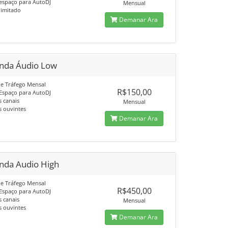
espaço para AutoDJ
Mensual
limitado
Demanar Ara
nda Áudio Low
e Tráfego Mensal
R$150,00
Espaço para AutoDJ
s canais
Mensual
s ouvintes
Demanar Ara
nda Audio High
e Tráfego Mensal
R$450,00
Espaço para AutoDJ
s canais
Mensual
s ouvintes
Demanar Ara