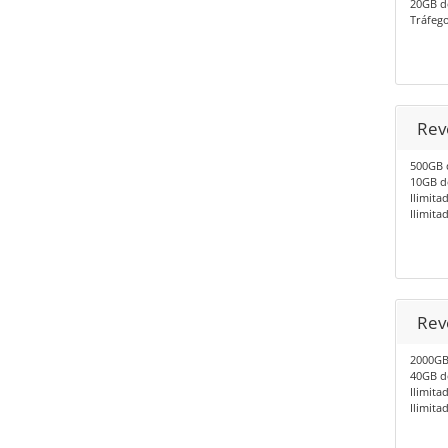
20GB d
Tráfego
Rev
500GB 
10GB d
Ilimita
Ilimita
Rev
2000GB
40GB d
Ilimita
Ilimita