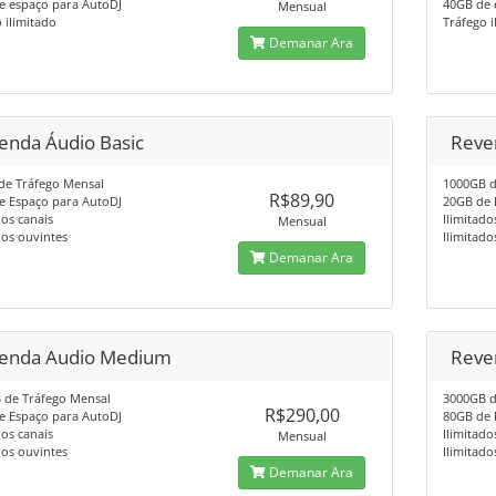
e espaço para AutoDJ
40GB de 
Mensual
 ilimitado
Tráfego i
Demanar Ara
enda Áudio Basic
Reve
de Tráfego Mensal
1000GB d
R$89,90
e Espaço para AutoDJ
20GB de 
dos canais
Ilimitado
Mensual
dos ouvintes
Ilimitado
Demanar Ara
enda Audio Medium
Reve
 de Tráfego Mensal
3000GB d
R$290,00
e Espaço para AutoDJ
80GB de 
dos canais
Ilimitado
Mensual
dos ouvintes
Ilimitado
Demanar Ara