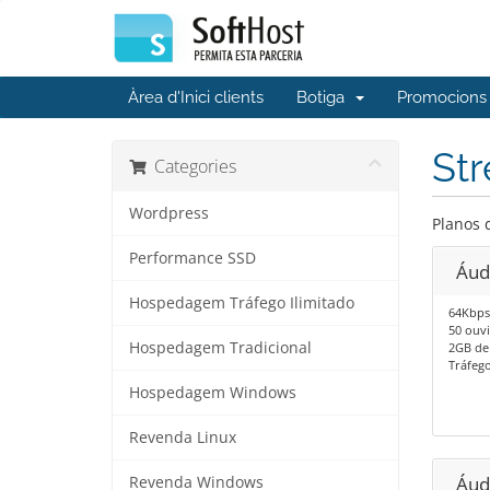
Àrea d'Inici clients
Botiga
Promocions
St
Categories
Wordpress
Planos 
Performance SSD
Áud
Hospedagem Tráfego Ilimitado
64Kbps
50 ouvi
Hospedagem Tradicional
2GB de
Tráfego
Hospedagem Windows
Revenda Linux
Áud
Revenda Windows