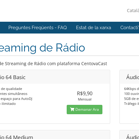
Catal
Preguntes Freqüents - FAQ
Estat de la xarxa
Contacti
reaming de Rádio
de Streaming de Rádio com plataforma CentovaCast
io 64 Basic
Áudi
 de qualidade
64Kbps d
R$9,90
ntes simultâneos
100 ouvi
 espaço para AutoDJ
5GB de e
Mensual
 ilimitado
Tráfego i
Demanar Ara
io 64 Medium
Áudi