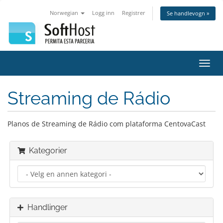
Norwegian
Logg inn
Registrer
Se handlevogn »
Bytt
navig
Streaming de Rádio
Planos de Streaming de Rádio com plataforma CentovaCast
Kategorier
Handlinger