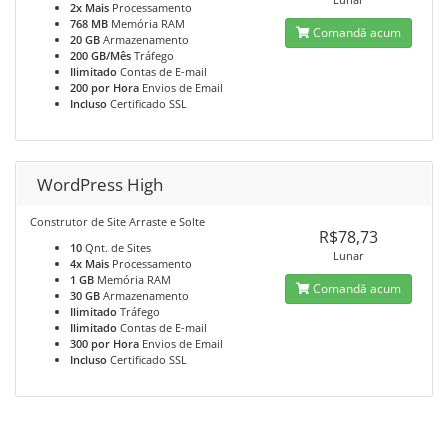
2x Mais
Processamento
768 MB
Memória RAM
Comandă acum
20 GB
Armazenamento
200 GB/Mês
Tráfego
Ilimitado
Contas de E-mail
200 por Hora
Envios de Email
Incluso
Certificado SSL
WordPress High
Construtor de Site Arraste e Solte
R$78,73
10
Qnt. de Sites
Lunar
4x Mais
Processamento
1 GB
Memória RAM
Comandă acum
30 GB
Armazenamento
Ilimitado
Tráfego
Ilimitado
Contas de E-mail
300 por Hora
Envios de Email
Incluso
Certificado SSL