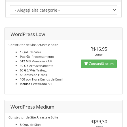
WordPress Low
Construtor de Site Arraste e Solte
R$16,95
1
Qnt. de Sites
Lunar
Padrão
Processamento
512 MB
Memória RAM
Comandă acum
10 GB
Armazenamento
60 GB/Mês
Tráfego
5
Contas de E-mail
100 por Hora
Envios de Email
Incluso
Certificado SSL
WordPress Medium
Construtor de Site Arraste e Solte
R$39,30
5
Qnt. de Sites
Lunar