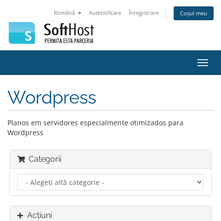
Română
Autentificare
Înregistrare
Coșul meu
Navi
Toggl
Wordpress
Planos em servidores especialmente otimizados para
Wordpress
Categorii
Acțiuni