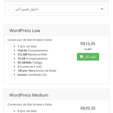
WordPress Low
Construtor de Site Arraste e Solte
R$16,95
1
Qnt. de Sites
شهري
Padrão
Processamento
512 MB
Memória RAM
أطلبه الآن
10 GB
Armazenamento
60 GB/Mês
Tráfego
5
Contas de E-mail
100 por Hora
Envios de Email
Incluso
Certificado SSL
WordPress Medium
Construtor de Site Arraste e Solte
R$39,30
5
Qnt. de Sites
شهري