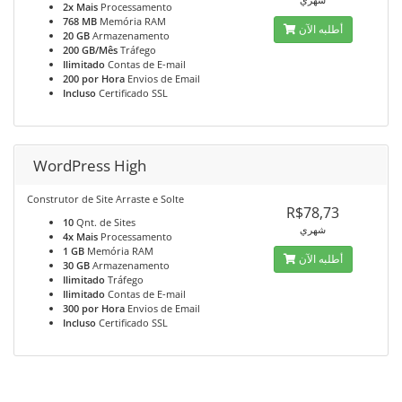
2x Mais
Processamento
768 MB
Memória RAM
أطلبه الآن
20 GB
Armazenamento
200 GB/Mês
Tráfego
Ilimitado
Contas de E-mail
200 por Hora
Envios de Email
Incluso
Certificado SSL
WordPress High
Construtor de Site Arraste e Solte
R$78,73
10
Qnt. de Sites
شهري
4x Mais
Processamento
1 GB
Memória RAM
أطلبه الآن
30 GB
Armazenamento
Ilimitado
Tráfego
Ilimitado
Contas de E-mail
300 por Hora
Envios de Email
Incluso
Certificado SSL