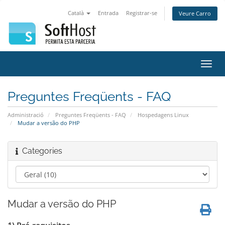
Català
Entrada
Registrar-se
Veure Carro
Canv
la
nave
Preguntes Freqüents - FAQ
Administració
Preguntes Freqüents - FAQ
Hospedagens Linux
Mudar a versão do PHP
Categories
Mudar a versão do PHP