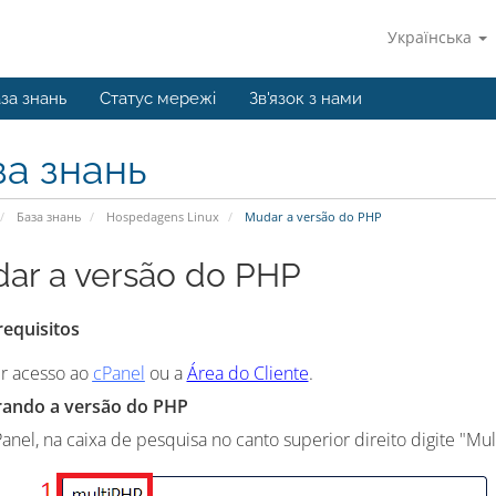
Українська
за знань
Статус мережі
Зв'язок з нами
за знань
База знань
Hospedagens Linux
Mudar a versão do PHP
ar a versão do PHP
requisitos
ir acesso ao
cPanel
ou a
Área do Cliente
.
erando a versão do PHP
Panel, na caixa de pesquisa no canto superior direito digite "