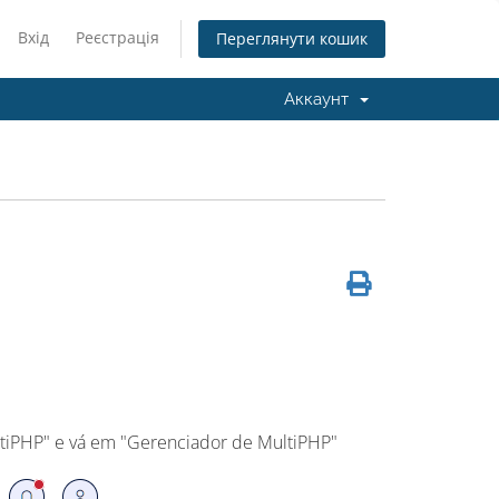
Вхід
Реєстрація
Переглянути кошик
Аккаунт
MultiPHP" e vá em "Gerenciador de MultiPHP"