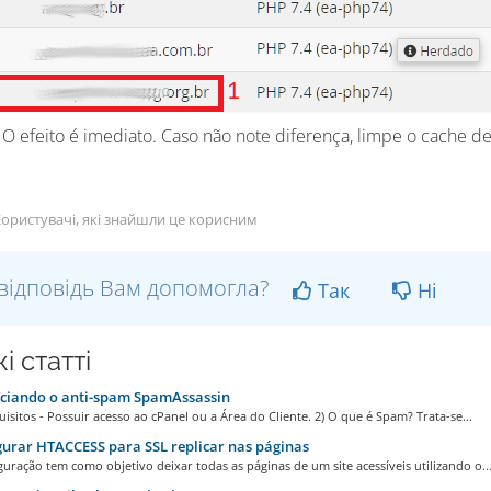
 O efeito é imediato. Caso não note diferença, limpe o cache 
ористувачі, які знайшли це корисним
відповідь Вам допомогла?
Так
Ні
і статті
ciando o anti-spam SpamAssassin
uisitos - Possuir acesso ao cPanel ou a Área do Cliente. 2) O que é Spam? Trata-se...
urar HTACCESS para SSL replicar nas páginas
guração tem como objetivo deixar todas as páginas de um site acessíveis utilizando o..