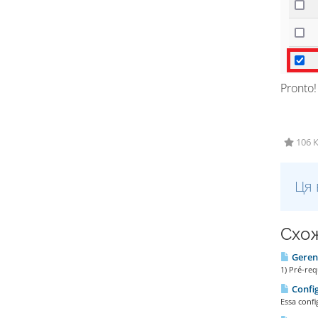
Pronto!
106 К
Ця 
Схож
Geren
1) Pré-req
Config
Essa confi