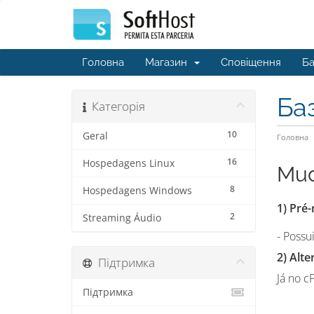
Головна
Магазин
Сповіщення
Ба
Ба
Категорія
10
Geral
Головна
16
Hospedagens Linux
Mud
8
Hospedagens Windows
1) Pré-
2
Streaming Áudio
- Possu
2) Alt
Підтримка
Já no c
Підтримка