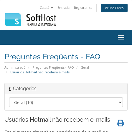
Català
Entrada
Registrar-se
Veure Carro
Canv
la
nave
Preguntes Freqüents - FAQ
Administració
Preguntes Freqüents - FAQ
Geral
Usuários Hotmail não recebem e-mails
Categories
Usuários Hotmail não recebem e-mails