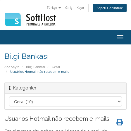
Türkçe
Giriş
Kayıt
Sepeti Görüntüle
Gezi
değiş
Bilgi Bankası
Ana Sayfa
Bilgi Bankası
Geral
Usuários Hotmail não recebem e-mails
Kategoriler
Usuários Hotmail não recebem e-mails