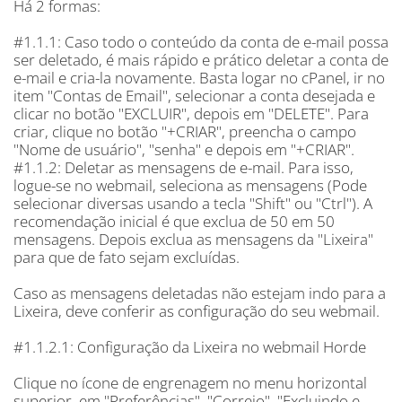
Há 2 formas:
#1.1.1: Caso todo o conteúdo da conta de e-mail possa
ser deletado, é mais rápido e prático deletar a conta de
e-mail e cria-la novamente. Basta logar no cPanel, ir no
item "Contas de Email", selecionar a conta desejada e
clicar no botão "EXCLUIR", depois em "DELETE". Para
criar, clique no botão "+CRIAR", preencha o campo
"Nome de usuário", "senha" e depois em "+CRIAR".
#1.1.2: Deletar as mensagens de e-mail. Para isso,
logue-se no webmail, seleciona as mensagens (Pode
selecionar diversas usando a tecla "Shift" ou "Ctrl"). A
recomendação inicial é que exclua de 50 em 50
mensagens. Depois exclua as mensagens da "Lixeira"
para que de fato sejam excluídas.
Caso as mensagens deletadas não estejam indo para a
Lixeira, deve conferir as configuração do seu webmail.
#1.1.2.1: Configuração da Lixeira no webmail Horde
Clique no ícone de engrenagem no menu horizontal
superior, em "Preferências", "Correio", "Excluindo e