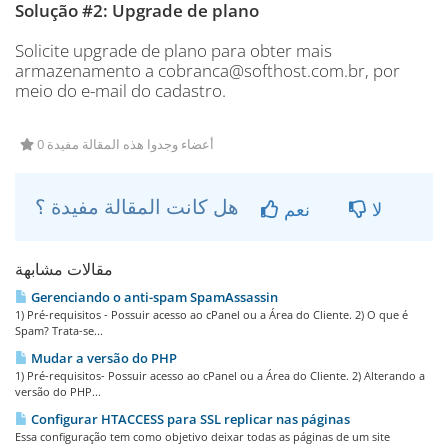
Solução #2: Upgrade de plano
Solicite upgrade de plano para obter mais
armazenamento a cobranca@softhost.com.br, por
meio do e-mail do cadastro.
0 أعضاء وجدوا هذه المقالة مفيدة
هل كانت المقالة مفيدة ؟
لا
نعم
مقالات مشابهة
Gerenciando o anti-spam SpamAssassin
1) Pré-requisitos - Possuir acesso ao cPanel ou a Área do Cliente. 2) O que é
Spam? Trata-se...
Mudar a versão do PHP
1) Pré-requisitos- Possuir acesso ao cPanel ou a Área do Cliente. 2) Alterando a
versão do PHP...
Configurar HTACCESS para SSL replicar nas páginas
Essa configuração tem como objetivo deixar todas as páginas de um site