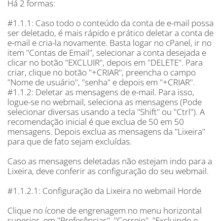
Há 2 formas:
#1.1.1: Caso todo o conteúdo da conta de e-mail possa
ser deletado, é mais rápido e prático deletar a conta de
e-mail e cria-la novamente. Basta logar no cPanel, ir no
item "Contas de Email", selecionar a conta desejada e
clicar no botão "EXCLUIR", depois em "DELETE". Para
criar, clique no botão "+CRIAR", preencha o campo
"Nome de usuário", "senha" e depois em "+CRIAR".
#1.1.2: Deletar as mensagens de e-mail. Para isso,
logue-se no webmail, seleciona as mensagens (Pode
selecionar diversas usando a tecla "Shift" ou "Ctrl"). A
recomendação inicial é que exclua de 50 em 50
mensagens. Depois exclua as mensagens da "Lixeira"
para que de fato sejam excluídas.
Caso as mensagens deletadas não estejam indo para a
Lixeira, deve conferir as configuração do seu webmail.
#1.1.2.1: Configuração da Lixeira no webmail Horde
Clique no ícone de engrenagem no menu horizontal
superior, em "Preferências", "Correio", "Excluindo e