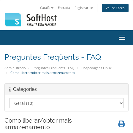
Català
Entrada
Registrar-se
Veure Carro
Canv
la
nave
Preguntes Freqüents - FAQ
Administració
Preguntes Freqüents - FAQ
Hospedagens Linux
Como liberar/obter mais armazenamento
Categories
Como liberar/obter mais
armazenamento