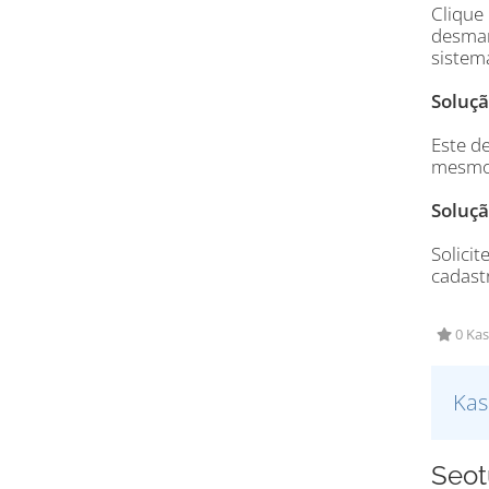
Clique
desmar
sistema
Soluçã
Este d
mesmo
Soluçã
Solici
cadast
0 Kas
Kas
Seotu