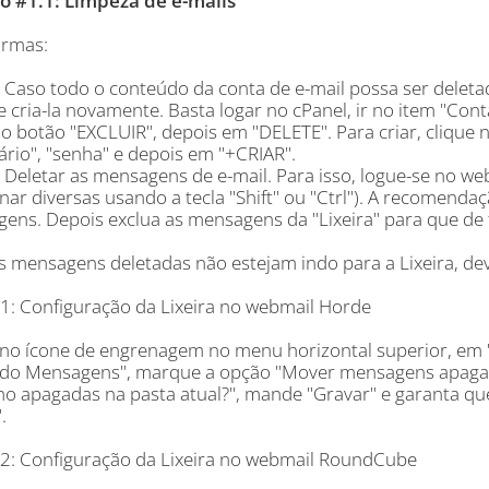
o #1.1: Limpeza de e-mails
ormas:
 Caso todo o conteúdo da conta de e-mail possa ser deletad
e cria-la novamente. Basta logar no cPanel, ir no item "Cont
 no botão "EXCLUIR", depois em "DELETE". Para criar, cliqu
ário", "senha" e depois em "+CRIAR".
: Deletar as mensagens de e-mail. Para isso, logue-se no w
nar diversas usando a tecla "Shift" ou "Ctrl"). A recomendaç
ens. Depois exclua as mensagens da "Lixeira" para que de f
s mensagens deletadas não estejam indo para a Lixeira, dev
.1: Configuração da Lixeira no webmail Horde
 no ícone de engrenagem no menu horizontal superior, em "P
o Mensagens", marque a opção "Mover mensagens apagadas
mo apagadas na pasta atual?", mande "Gravar" e garanta que 
.
.2: Configuração da Lixeira no webmail RoundCube