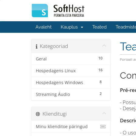
Avaleht
Kauplus
Teated
Teadmist
Te
Kategooriad
10
Geral
Portaali a
16
Hospedagens Linux
Com
8
Hospedagens Windows
Pré-re
2
Streaming Áudio
- Possu
- Dese
Klienditugi
Descri
Minu klienditoe päringud
- O us