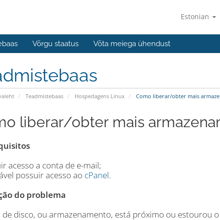
Estonian
ebaas
Võrgu staatus
Võta meiega ühendust
admistebaas
valeht
Teadmistebaas
Hospedagens Linux
Como liberar/obter mais armaz
o liberar/obter mais armazen
quisitos
ir acesso a conta de e-mail;
jável possuir acesso ao
cPanel
.
ção do problema
o de disco, ou armazenamento, está próximo ou estourou o 