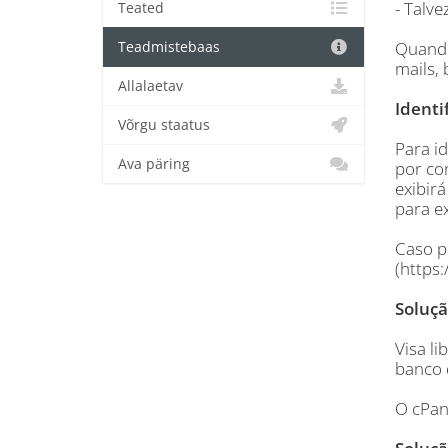
- Talv
Teated
Quando
Teadmistebaas
mails, 
Allalaetav
Identi
Võrgu staatus
Para id
Ava päring
por con
exibirá
para ex
Caso p
(https
Soluçã
Visa l
banco d
O cPan