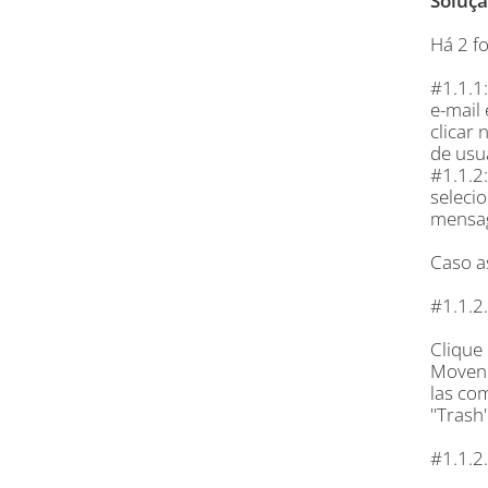
Soluçã
Há 2 f
#1.1.1:
e-mail 
clicar
de usu
#1.1.2
selecio
mensag
Caso a
#1.1.2
Clique
Movend
las co
"Trash"
#1.1.2