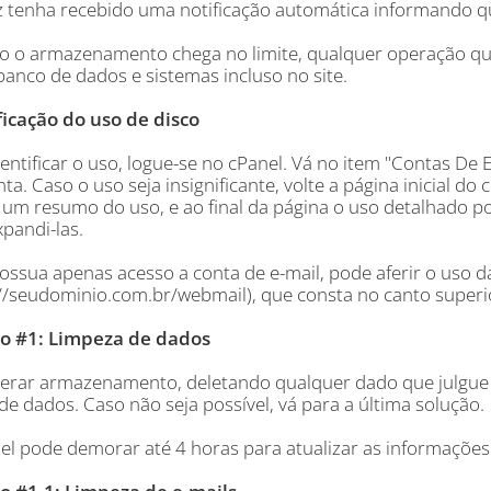
ez tenha recebido uma notificação automática informando qu
 o armazenamento chega no limite, qualquer operação que
banco de dados e sistemas incluso no site.
ficação do uso de disco
entificar o uso, logue-se no cPanel. Vá no item "Contas De E
ta. Caso o uso seja insignificante, volte a página inicial do
 um resumo do uso, e ao final da página o uso detalhado por
pandi-las.
ossua apenas acesso a conta de e-mail, pode aferir o uso 
://seudominio.com.br/webmail), que consta no canto superio
o #1: Limpeza de dados
iberar armazenamento, deletando qualquer dado que julgue d
e dados. Caso não seja possível, vá para a última solução.
el pode demorar até 4 horas para atualizar as informações 