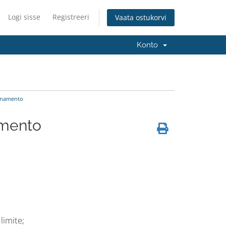
Logi sisse
Registreeri
Vaata ostukorvi
Konto
enamento
amento
limite;