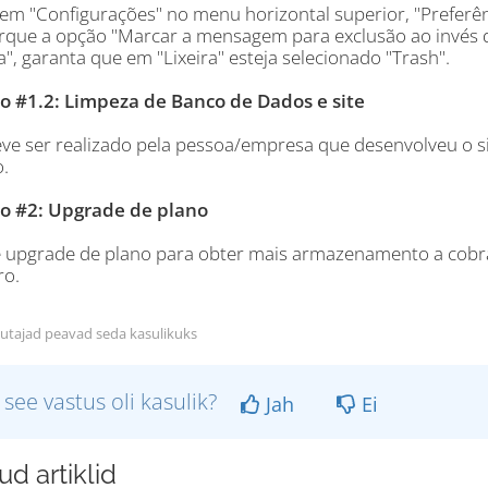
 em "Configurações" no menu horizontal superior, "Preferênc
que a opção "Marcar a mensagem para exclusão ao invés de
", garanta que em "Lixeira" esteja selecionado "Trash".
o #1.2: Limpeza de Banco de Dados e site
eve ser realizado pela pessoa/empresa que desenvolveu o s
.
o #2: Upgrade de plano
te upgrade de plano para obter mais armazenamento a cobr
ro.
utajad peavad seda kasulikuks
 see vastus oli kasulik?
Jah
Ei
d artiklid