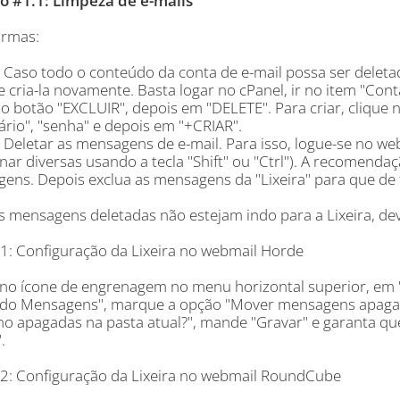
o #1.1: Limpeza de e-mails
ormas:
 Caso todo o conteúdo da conta de e-mail possa ser deletad
e cria-la novamente. Basta logar no cPanel, ir no item "Cont
 no botão "EXCLUIR", depois em "DELETE". Para criar, cliqu
ário", "senha" e depois em "+CRIAR".
: Deletar as mensagens de e-mail. Para isso, logue-se no w
nar diversas usando a tecla "Shift" ou "Ctrl"). A recomendaç
ens. Depois exclua as mensagens da "Lixeira" para que de f
s mensagens deletadas não estejam indo para a Lixeira, dev
.1: Configuração da Lixeira no webmail Horde
 no ícone de engrenagem no menu horizontal superior, em "P
o Mensagens", marque a opção "Mover mensagens apagadas
mo apagadas na pasta atual?", mande "Gravar" e garanta que 
.
.2: Configuração da Lixeira no webmail RoundCube