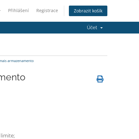
Přihlášení
Registrace
Zobrazit košík
Účet
 mais armazenamento
amento
limite;