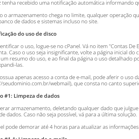
ez tenha recebido uma notificação automática informando qu
 o armazenamento chega no limite, qualquer operação que
banco de dados e sistemas incluso no site.
ficação do uso de disco
entificar o uso, logue-se no cPanel. Vá no item "Contas De E
ta. Caso o uso seja insignificante, volte a página inicial do
 um resumo do uso, e ao final da página o uso detalhado por
pandi-las.
ossua apenas acesso a conta de e-mail, pode aferir o uso 
://seudominio.com.br/webmail), que consta no canto superio
o #1: Limpeza de dados
iberar armazenamento, deletando qualquer dado que julgue d
e dados. Caso não seja possível, vá para a última solução.
el pode demorar até 4 horas para atualizar as informações 