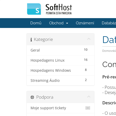
Domů
Obchod
Oznámení
Databáz
Da
Kategorie
10
Geral
Domovská 
16
Hospedagens Linux
Com
8
Hospedagens Windows
Pré-re
2
Streaming Áudio
- Possu
- Dese
Podpora
Descri
Moje support tickety
- O us