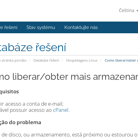
Čeština
e řešení
Stav systému
Kontaktujte nás
tabáze řešení
stránka portálu
Databáze řešení
Hospedagens Linux
Como liberar/obter
o liberar/obter mais armazen
quisitos
ir acesso a conta de e-mail;
jável possuir acesso ao
cPanel
.
ção do problema
o de disco, ou armazenamento, está próximo ou estourou o 