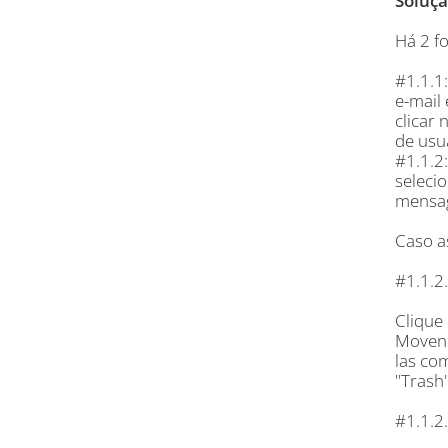
Soluçã
Há 2 f
#1.1.1:
e-mail 
clicar
de usu
#1.1.2
selecio
mensag
Caso a
#1.1.2
Clique
Movend
las co
"Trash"
#1.1.2