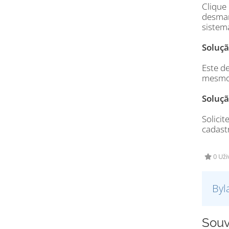
Clique
desmar
sistema
Soluçã
Este d
mesmo
Soluçã
Solici
cadast
0 Uži
Byl
Souv