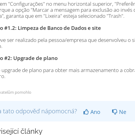
 em "Configurações" no menu horizontal superior, "Preferênc
que a opção "Marcar a mensagem para exclusão ao invés de
", garanta que em "Lixeira" esteja selecionado "Trash".
o #1.2: Limpeza de Banco de Dados e site
eve ser realizado pela pessoa/empresa que desenvolveu o s
.
o #2: Upgrade de plano
te upgrade de plano para obter mais armazenamento a cobr
ro.
vatelům pomohlo
a tato odpověď nápomocná?
Ano
Ne
isející články