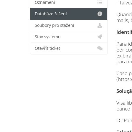
- Talv
Oznámení
Quando
Databáze řešení
mails, 
Soubory pro stažení
Identi
Stav systému
Para id
Otevřít ticket
por con
exibirá
para ex
Caso p
(https
Soluçã
Visa l
banco d
O cPan